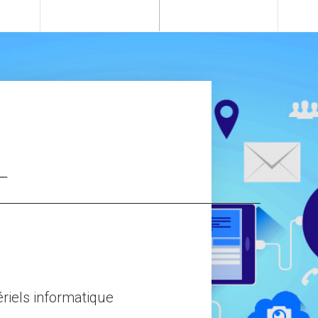
+
atique
Logiciels professionnels généralistes 
spécifiques